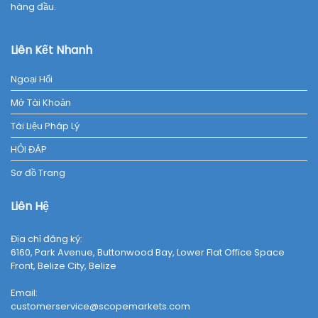
hàng đầu.
Liên Kết Nhanh
Ngoại Hối
Mở Tài Khoản
Tài Liệu Pháp Lý
HỎI ĐÁP
Sơ đồ Trang
Liên Hệ
Địa chỉ đăng ký:
6160, Park Avenue, Buttonwood Bay, Lower Flat Office Space
Front, Belize City, Belize
Email:
customerservice@scopemarkets.com