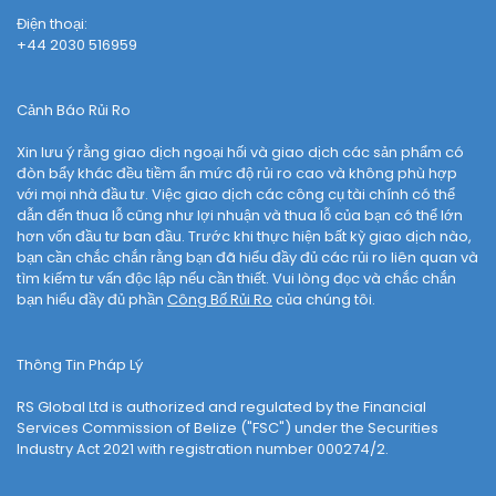
Điện thoại:
+44 2030 516959
Cảnh Báo Rủi Ro
Xin lưu ý rằng giao dịch ngoại hối và giao dịch các sản phẩm có
đòn bẩy khác đều tiềm ẩn mức độ rủi ro cao và không phù hợp
với mọi nhà đầu tư. Việc giao dịch các công cụ tài chính có thể
dẫn đến thua lỗ cũng như lợi nhuận và thua lỗ của bạn có thể lớn
hơn vốn đầu tư ban đầu. Trước khi thực hiện bất kỳ giao dịch nào,
bạn cần chắc chắn rằng bạn đã hiểu đầy đủ các rủi ro liên quan và
tìm kiếm tư vấn độc lập nếu cần thiết. Vui lòng đọc và chắc chắn
bạn hiểu đầy đủ phần
Công Bố Rủi Ro
của chúng tôi.
Thông Tin Pháp Lý
RS Global Ltd is authorized and regulated by the Financial
Services Commission of Belize ("FSC") under the Securities
Industry Act 2021 with registration number 000274/2.