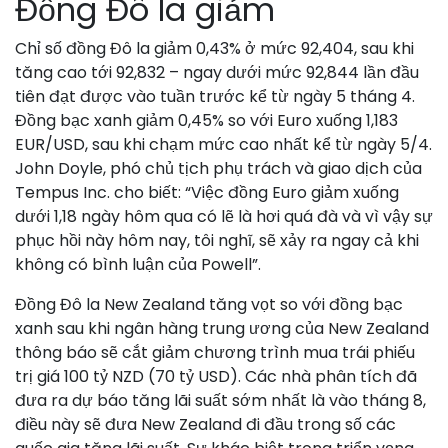
Đồng Đô la giảm
Chỉ số đồng Đô la giảm 0,43% ở mức 92,404, sau khi
tăng cao tới 92,832 – ngay dưới mức 92,844 lần đầu
tiên đạt được vào tuần trước kể từ ngày 5 tháng 4.
Đồng bạc xanh giảm 0,45% so với Euro xuống 1,183
EUR/USD, sau khi chạm mức cao nhất kể từ ngày 5/4.
John Doyle, phó chủ tịch phụ trách và giao dịch của
Tempus Inc. cho biết: “Việc đồng Euro giảm xuống
dưới 1,18 ngày hôm qua có lẽ là hơi quá đà và vì vậy sự
phục hồi này hôm nay, tôi nghĩ, sẽ xảy ra ngay cả khi
không có bình luận của Powell”.
Đồng Đô la New Zealand tăng vọt so với đồng bạc
xanh sau khi ngân hàng trung ương của New Zealand
thông báo sẽ cắt giảm chương trình mua trái phiếu
trị giá 100 tỷ NZD (70 tỷ USD). Các nhà phân tích đã
đưa ra dự báo tăng lãi suất sớm nhất là vào tháng 8,
điều này sẽ đưa New Zealand đi đầu trong số các