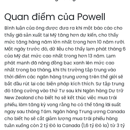
Quan điểm của Powell
Bình luận của ông được đưa ra khi một báo cáo cho
thấy giá sản xuất tại Mỹ tăng hơn dự kiến, cho thấy
mức tăng hàng năm lớn nhất trong hơn 10 năm rưỡi.
Một ngày trước đó, dữ liệu cho thấy lạm phát tháng 6
của Mỹ đạt mức cao nhất trong hơn 13 năm. Lạm
phát mạnh đã nâng đồng bạc xanh lên mức cao
nhất trong ba tháng, khi thị trường tập trung vào
thời điểm các ngân hàng trung ương trên thế giới sẽ
bắt đầu rút lại các biện pháp kích thích. Sự tập trung
đó tăng cường vào thứ Tư sau khi Ngân hàng Dự trữ
New Zealand cho biết họ sẽ kết thúc việc mua trái
phiếu, làm tăng kỳ vọng rằng họ có thể tăng lãi suất
ngay sau tháng Tám. Ngân hàng Trung ương Canada
cho biết họ sẽ cắt giảm lượng mua trái phiếu hàng
tuần xuống còn 2 tỷ Đô la Canada (1,6 tỷ Đô la) từ 3 tỷ