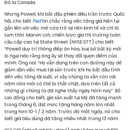
Đô la Canada.
Nhưng Powell, khi bắt đầu phiên điều trần trước Quốc
hội, cho biết
Fed
tin chắc rằng việc tăng giá hiện tại
gắn liền với việc mở cửa trở lại nền kinh tế và chỉ là
tạm thời. Marvin Loh, chiến lược gia thị trường toàn
cầu cấp cao tại State Street (NYSE:STT) cho biết:
“Powell duy trì thông điệp ôn hòa, loại bỏ bất kỳ mối
lo ngại nào rằng ông ấy sẽ thay đổi quan điểm của
mình. Ông nói: “Họ vẫn đang trên con đường này để
giảm dần việc mua tài sản trước khi họ bắt đầu tính
đến việc tăng lãi suất, vì vậy chúng ta vẫn còn vài
năm nữa mới có thể bị thắt chặt, dựa trên tất cả
những gì chúng ta đã nghe thấy ngày hôm nay”. Bộ
Lao động cho biết, giá sản xuất tại Mỹ đã tăng mạnh
trong tháng 6, đạt mức tăng hàng năm lớn nhất
trong hơn 10-1 / 2 năm. Trước đó một ngày, nó cho
biết giá tiêu dùng đã tăng nhiều nhất trong 13 năm.