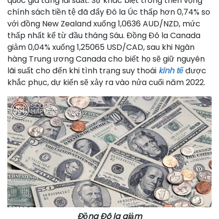
quốc gia tăng lãi suất. Sự khác biệt trong triển vọng
chính sách tiền tệ đã đẩy Đô la Úc thấp hơn 0,74% so
với đồng New Zealand xuống 1,0636 AUD/NZD, mức
thấp nhất kể từ đầu tháng Sáu. Đồng Đô la Canada
giảm 0,04% xuống 1,25065 USD/CAD, sau khi Ngân
hàng Trung ương Canada cho biết họ sẽ giữ nguyên
lãi suất cho đến khi tình trạng suy thoái
kinh tế
được
khắc phục, dự kiến sẽ xảy ra vào nửa cuối năm 2022.
Đồng Đô la giảm