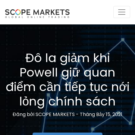
Skip
to
content
Đô la giảm khi
Powell giữ quan
điểm cần tiếp tục nới
lỏng chính sách
Đăng bởi
SCOPE MARKETS -
Tháng Bảy 15, 2021