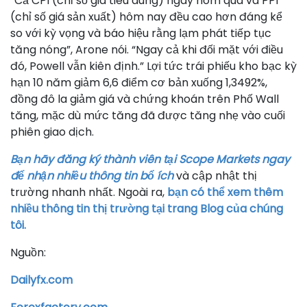
“Cả CPI (chỉ số giá tiêu dùng) ngày hôm qua và PPI
(chỉ số giá sản xuất) hôm nay đều cao hơn đáng kể
so với kỳ vọng và báo hiệu rằng lạm phát tiếp tục
tăng nóng”, Arone nói. “Ngay cả khi đối mặt với điều
đó, Powell vẫn kiên định.” Lợi tức trái phiếu kho bạc kỳ
hạn 10 năm giảm 6,6 điểm cơ bản xuống 1,3492%,
đồng đô la giảm giá và chứng khoán trên Phố Wall
tăng, mặc dù mức tăng đã được tăng nhẹ vào cuối
phiên giao dịch.
Bạn hãy đăng ký thành viên tại Scope Markets ngay
để nhận nhiều thông tin bổ ích
và cập nhật thị
trường nhanh nhất. Ngoài ra,
bạn có thể xem thêm
nhiều thông tin thị trường tại trang Blog của chúng
tôi.
Nguồn:
Dailyfx.com