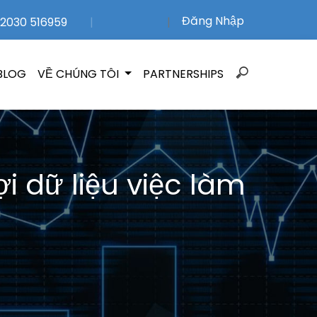
Đăng Nhập
2030 516959
|
|
Search
BLOG
VỀ CHÚNG TÔI
PARTNERSHIPS
for:
i dữ liệu việc làm