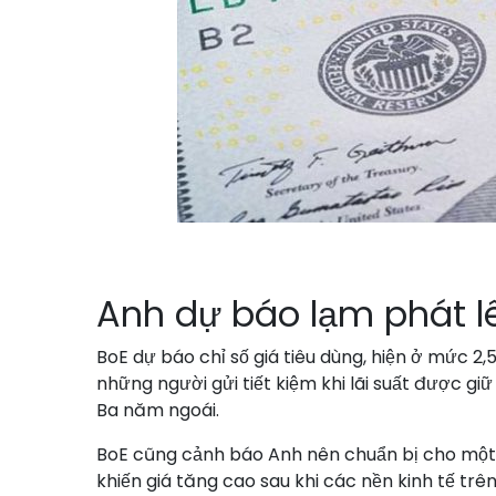
Anh dự báo lạm phát l
BoE dự báo chỉ số giá tiêu dùng, hiện ở mức 2,
những người gửi tiết kiệm khi lãi suất được gi
Ba năm ngoái.
BoE cũng cảnh báo Anh nên chuẩn bị cho một đ
khiến giá tăng cao sau khi các nền kinh tế trê