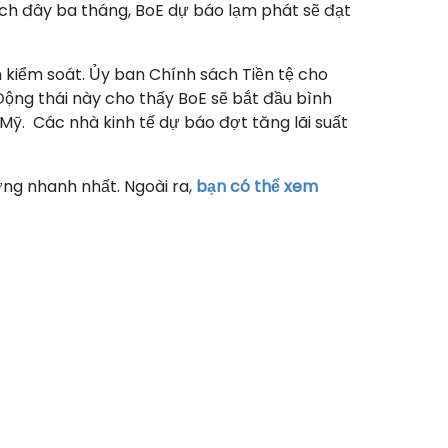
ách đây ba tháng, BoE dự báo lạm phát sẽ đạt
 kiểm soát. Ủy ban Chính sách Tiền tệ cho
 Động thái này cho thấy BoE sẽ bắt đầu bình
ỹ. Các nhà kinh tế dự báo đợt tăng lãi suất
ờng nhanh nhất. Ngoài ra,
bạn có thể xem