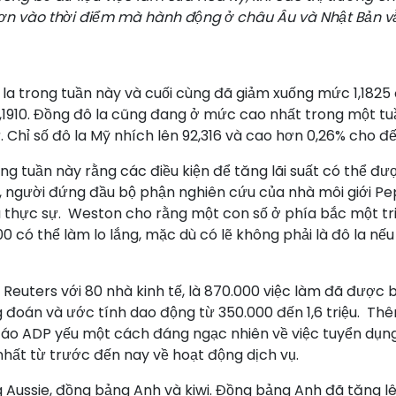
ơn vào thời điểm mà hành động ở châu Âu và Nhật Bản vẫ
a trong tuần này và cuối cùng đã giảm xuống mức 1,1825 đ
910. Đồng đô la cũng đang ở mức cao nhất trong một tuần
hỉ số đô la Mỹ nhích lên 92,316 và cao hơn 0,26% cho đế
ong tuần này rằng các điều kiện để tăng lãi suất có thể
, người đứng đầu bộ phận nghiên cứu của nhà môi giới P
 thực sự. Weston cho rằng một con số ở phía bắc một triệ
 có thể làm lo lắng, mặc dù có lẽ không phải là đô la nếu
 Reuters với 80 nhà kinh tế, là 870.000 việc làm đã được
g đoán và ước tính dao động từ 350.000 đến 1,6 triệu. Thê
cáo ADP yếu một cách đáng ngạc nhiên về việc tuyển dụng
nhất từ ​​trước đến nay về hoạt động dịch vụ.
 Aussie, đồng bảng Anh và kiwi. Đồng bảng Anh đã tăng lê