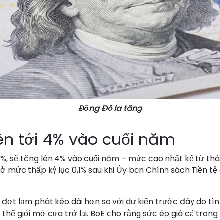
Đồng Đô la tăng
ên tới 4% vào cuối năm
5%, sẽ tăng lên 4% vào cuối năm – mức cao nhất kể từ thán
ữ ở mức thấp kỷ lục 0,1% sau khi Ủy ban Chính sách Tiền tệ
ợt lạm phát kéo dài hơn so với dự kiến trước đây do tình
n thế giới mở cửa trở lại. BoE cho rằng sức ép giá cả trong