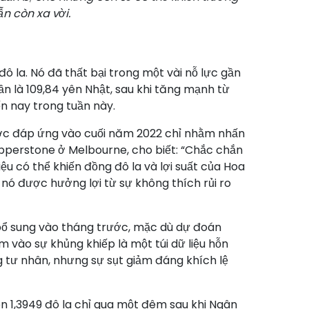
n còn xa vời.
ô la. Nó đã thất bại trong một vài nỗ lực gần
 là 109,84 yên Nhật, sau khi tăng mạnh từ
n nay trong tuần này.
 được đáp ứng vào cuối năm 2022 chỉ nhằm nhấn
epperstone ở Melbourne, cho biết: “Chắc chắn
u có thể khiến đồng đô la và lợi suất của Hoa
 nó được hưởng lợi từ sự không thích rủi ro
 bổ sung vào tháng trước, mặc dù dự đoán
m vào sự khủng khiếp là một túi dữ liệu hỗn
 tư nhân, nhưng sự sụt giảm đáng khích lệ
n 1,3949 đô la chỉ qua một đêm sau khi Ngân