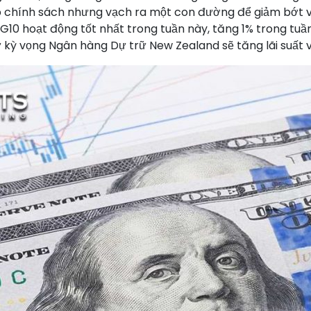
p chính sách nhưng vạch ra một con đường để giảm bớt và
 G10 hoạt động tốt nhất trong tuần này, tăng 1% trong tuầ
ư kỳ vọng Ngân hàng Dự trữ New Zealand sẽ tăng lãi suất v