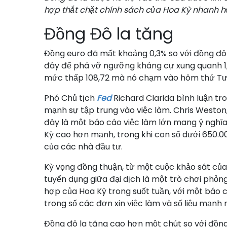
hợp thắt chặt chính sách của Hoa Kỳ nhanh h
Đồng Đô la tăng
Đồng euro đã mất khoảng 0,3% so với đồng đô l
đây để phá vỡ ngưỡng kháng cự xung quanh 1,1
mức thấp 108,72 mà nó chạm vào hôm thứ Tư. C
Phó Chủ tịch
Fed
Richard Clarida bình luận tr
mạnh sự tập trung vào việc làm. Chris Weston
đây là một báo cáo việc làm lớn mang ý nghĩa
Kỳ cao hơn mạnh, trong khi con số dưới 650.000
của các nhà đầu tư.
Kỳ vọng đồng thuận, từ một cuộc khảo sát của
tuyển dụng giữa đại dịch là một trò chơi phỏn
hợp của Hoa Kỳ trong suốt tuần, với một báo 
trong số các đơn xin việc làm và số liệu mạnh 
Đồng đô la tăng cao hơn một chút so với đồng