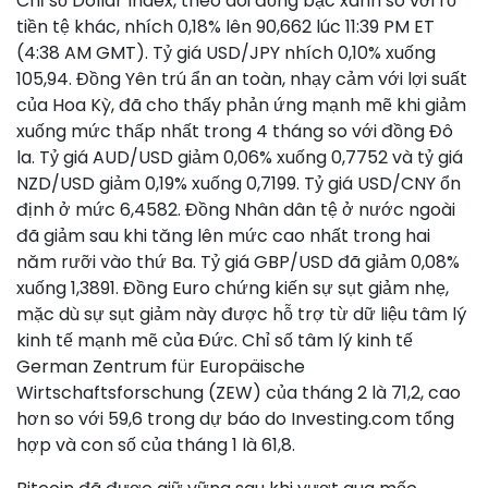
Chỉ số Dollar Index, theo dõi đồng bạc xanh so với rổ
tiền tệ khác, nhích 0,18% lên 90,662 lúc 11:39 PM ET
(4:38 AM GMT). Tỷ giá USD/JPY nhích 0,10% xuống
105,94. Đồng Yên trú ẩn an toàn, nhạy cảm với lợi suất
của Hoa Kỳ, đã cho thấy phản ứng mạnh mẽ khi giảm
xuống mức thấp nhất trong 4 tháng so với đồng Đô
la. Tỷ giá AUD/USD giảm 0,06% xuống 0,7752 và tỷ giá
NZD/USD giảm 0,19% xuống 0,7199. Tỷ giá USD/CNY ổn
định ở mức 6,4582. Đồng Nhân dân tệ ở nước ngoài
đã giảm sau khi tăng lên mức cao nhất trong hai
năm rưỡi vào thứ Ba. Tỷ giá GBP/USD đã giảm 0,08%
xuống 1,3891. Đồng Euro chứng kiến ​​sự sụt giảm nhẹ,
mặc dù sự sụt giảm này được hỗ trợ từ dữ liệu tâm lý
kinh tế mạnh mẽ của Đức. Chỉ số tâm lý kinh tế
German Zentrum für Europäische
Wirtschaftsforschung (ZEW) của tháng 2 là 71,2, cao
hơn so với 59,6 trong dự báo do Investing.com tổng
hợp và con số của tháng 1 là 61,8.