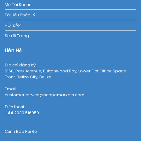
Mở Tài Khoản
Tài Liệu Pháp Lý
HỎI ĐÁP
Sơ đồ Trang
Liên Hệ
Địa chỉ đăng ký:
6160, Park Avenue, Buttonwood Bay, Lower Flat Office Space
Front, Belize City, Belize
Email:
customerservice@scopemarkets.com
Điện thoại:
+44 2030 516959
Cảnh Báo Rủi Ro