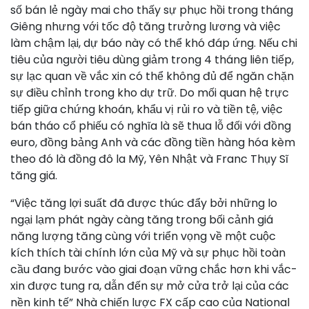
số bán lẻ ngày mai cho thấy sự phục hồi trong tháng
Giêng nhưng với tốc độ tăng trưởng lương và việc
làm chậm lại, dự báo này có thể khó đáp ứng. Nếu chi
tiêu của người tiêu dùng giảm trong 4 tháng liên tiếp,
sự lạc quan về vắc xin có thể không đủ để ngăn chặn
sự điều chỉnh trong kho dự trữ. Do mối quan hệ trực
tiếp giữa chứng khoán, khẩu vị rủi ro và tiền tệ, việc
bán tháo cổ phiếu có nghĩa là sẽ thua lỗ đối với đồng
euro, đồng bảng Anh và các đồng tiền hàng hóa kèm
theo đó là đồng đô la Mỹ, Yên Nhật và Franc Thụy Sĩ
tăng giá.
“Việc tăng lợi suất đã được thúc đẩy bởi những lo
ngại lạm phát ngày càng tăng trong bối cảnh giá
năng lượng tăng cùng với triển vọng về một cuộc
kích thích tài chính lớn của Mỹ và sự phục hồi toàn
cầu đang bước vào giai đoạn vững chắc hơn khi vắc-
xin được tung ra, dẫn đến sự mở cửa trở lại của các
nền kinh tế” Nhà chiến lược FX cấp cao của National