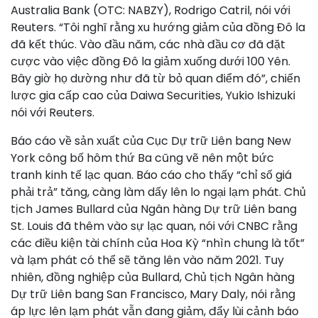
Australia Bank (OTC: NABZY), Rodrigo Catril, nói với
Reuters. “Tôi nghĩ rằng xu hướng giảm của đồng Đô la
đã kết thúc. Vào đầu năm, các nhà đầu cơ đã đặt
cược vào việc đồng Đô la giảm xuống dưới 100 Yên.
Bây giờ họ dường như đã từ bỏ quan điểm đó”, chiến
lược gia cấp cao của Daiwa Securities, Yukio Ishizuki
nói với Reuters.
Báo cáo về sản xuất của Cục Dự trữ Liên bang New
York công bố hôm thứ Ba cũng vẽ nên một bức
tranh kinh tế lạc quan. Báo cáo cho thấy “chỉ số giá
phải trả” tăng, càng làm dấy lên lo ngại lạm phát. Chủ
tịch James Bullard của Ngân hàng Dự trữ Liên bang
St. Louis đã thêm vào sự lạc quan, nói với CNBC rằng
các điều kiện tài chính của Hoa Kỳ “nhìn chung là tốt”
và lạm phát có thể sẽ tăng lên vào năm 2021. Tuy
nhiên, đồng nghiệp của Bullard, Chủ tịch Ngân hàng
Dự trữ Liên bang San Francisco, Mary Daly, nói rằng
áp lực lên lạm phát vẫn đang giảm, đẩy lùi cảnh báo