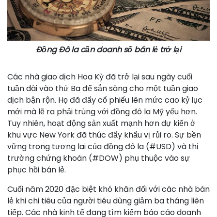
Đồng Đô la cần doanh số bán lẻ trở lại
Các nhà giao dịch Hoa Kỳ đã trở lại sau ngày cuối
tuần dài vào thứ Ba để sẵn sàng cho một tuần giao
dịch bận rộn. Họ đã đẩy cổ phiếu lên mức cao kỷ lục
mới mà lẽ ra phải trùng với đồng đô la Mỹ yếu hơn.
Tuy nhiên, hoạt động sản xuất mạnh hơn dự kiến ​​ở
khu vực New York đã thúc đẩy khẩu vị rủi ro. Sự bền
vững trong tương lai của đồng đô la (#USD) và thị
trường chứng khoán (#DOW) phụ thuộc vào sự
phục hồi bán lẻ.
Cuối năm 2020 đặc biệt khó khăn đối với các nhà bán
lẻ khi chi tiêu của người tiêu dùng giảm ba tháng liên
tiếp. Các nhà kinh tế đang tìm kiếm báo cáo doanh