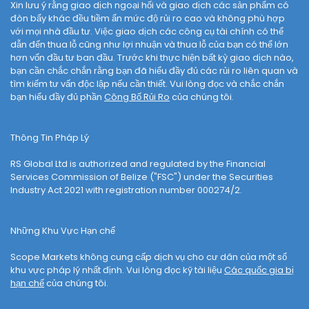
Xin lưu ý rằng giao dịch ngoại hối và giao dịch các sản phẩm có
đòn bẩy khác đều tiềm ẩn mức độ rủi ro cao và không phù hợp
với mọi nhà đầu tư. Việc giao dịch các công cụ tài chính có thể
dẫn đến thua lỗ cũng như lợi nhuận và thua lỗ của bạn có thể lớn
hơn vốn đầu tư ban đầu. Trước khi thực hiện bất kỳ giao dịch nào,
bạn cần chắc chắn rằng bạn đã hiểu đầy đủ các rủi ro liên quan và
tìm kiếm tư vấn độc lập nếu cần thiết. Vui lòng đọc và chắc chắn
bạn hiểu đầy đủ phần
Công Bố Rủi Ro
của chúng tôi.
Thông Tin Pháp Lý
RS Global Ltd is authorized and regulated by the Financial
Services Commission of Belize ("FSC") under the Securities
Industry Act 2021 with registration number 000274/2.
Những Khu Vực Hạn chế
Scope Markets không cung cấp dịch vụ cho cư dân của một số
khu vực pháp lý nhất định. Vui lòng đọc kỹ tài liệu
Các quốc gia bị
hạn chế
của chúng tôi.