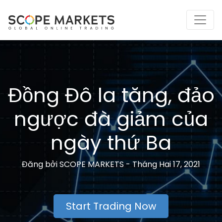
Skip
to
content
Đồng Đô la tăng, đảo
ngược đà giảm của
ngày thứ Ba
Đăng bởi
SCOPE MARKETS -
Tháng Hai 17, 2021
Start Trading Now