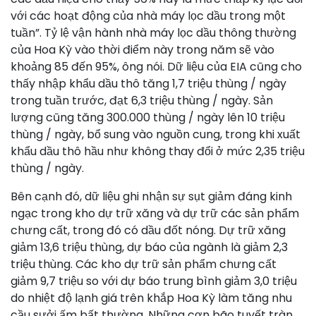
với các hoạt động của nhà máy lọc dầu trong một
tuần”. Tỷ lệ vận hành nhà máy lọc dầu thông thường
của Hoa Kỳ vào thời điểm này trong năm sẽ vào
khoảng 85 đến 95%, ông nói. Dữ liệu của EIA cũng cho
thấy nhập khẩu dầu thô tăng 1,7 triệu thùng / ngày
trong tuần trước, đạt 6,3 triệu thùng / ngày. Sản
lượng cũng tăng 300.000 thùng / ngày lên 10 triệu
thùng / ngày, bổ sung vào nguồn cung, trong khi xuất
khẩu dầu thô hầu như không thay đổi ở mức 2,35 triệu
thùng / ngày.
Bên cạnh đó, dữ liệu ghi nhận sự sụt giảm đáng kinh
ngạc trong kho dự trữ xăng và dự trữ các sản phẩm
chưng cất, trong đó có dầu đốt nóng. Dự trữ xăng
giảm 13,6 triệu thùng, dự báo của ngành là giảm 2,3
triệu thùng. Các kho dự trữ sản phẩm chưng cất
giảm 9,7 triệu so với dự báo trung bình giảm 3,0 triệu
do nhiệt độ lạnh giá trên khắp Hoa Kỳ làm tăng nhu
cầu sưởi ấm bất thường. Những cơn bão tuyết tràn