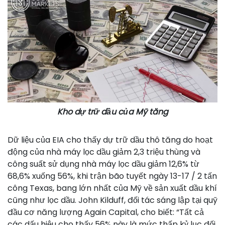
Kho dự trữ dầu của Mỹ tăng
Dữ liệu của EIA cho thấy dự trữ dầu thô tăng do hoạt
động của nhà máy lọc dầu giảm 2,3 triệu thùng và
công suất sử dụng nhà máy lọc dầu giảm 12,6% từ
68,6% xuống 56%, khi trận bão tuyết ngày 13-17 / 2 tấn
công Texas, bang lớn nhất của Mỹ về sản xuất dầu khí
cũng như lọc dầu. John Kilduff, đối tác sáng lập tại quỹ
đầu cơ năng lượng Again Capital, cho biết: “Tất cả
các dấu hiệu cho thấy 56% này là mức thấp kỷ lục đối