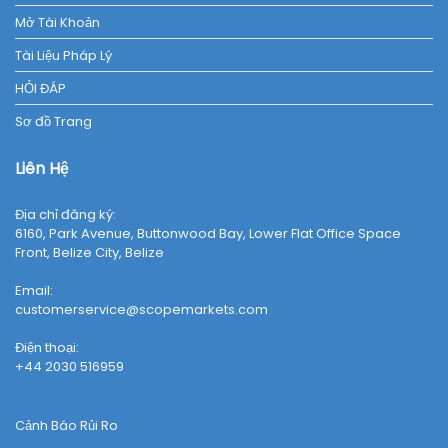
Mở Tài Khoản
Tài Liệu Pháp Lý
HỎI ĐÁP
Sơ đồ Trang
Liên Hệ
Địa chỉ đăng ký:
6160, Park Avenue, Buttonwood Bay, Lower Flat Office Space
Front, Belize City, Belize
Email:
customerservice@scopemarkets.com
Điện thoại:
+44 2030 516959
Cảnh Báo Rủi Ro