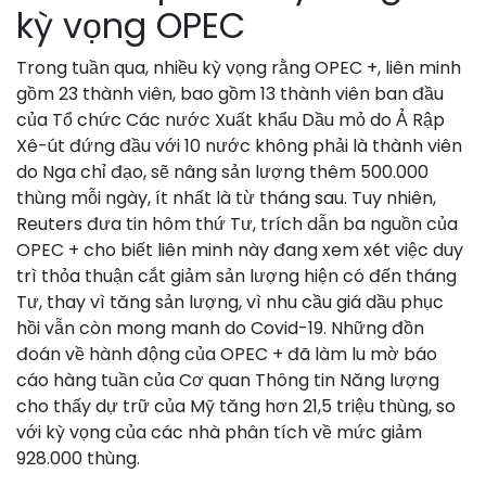
kỳ vọng OPEC
Trong tuần qua, nhiều kỳ vọng rằng OPEC +, liên minh
gồm 23 thành viên, bao gồm 13 thành viên ban đầu
của Tổ chức Các nước Xuất khẩu Dầu mỏ do Ả Rập
Xê-út đứng đầu với 10 nước không phải là thành viên
do Nga chỉ đạo, sẽ nâng sản lượng thêm 500.000
thùng mỗi ngày, ít nhất là từ tháng sau. Tuy nhiên,
Reuters đưa tin hôm thứ Tư, trích dẫn ba nguồn của
OPEC + cho biết liên minh này đang xem xét việc duy
trì thỏa thuận cắt giảm sản lượng hiện có đến tháng
Tư, thay vì tăng sản lượng, vì nhu cầu giá dầu phục
hồi vẫn còn mong manh do Covid-19. Những đồn
đoán về hành động của OPEC + đã làm lu mờ báo
cáo hàng tuần của Cơ quan Thông tin Năng lượng
cho thấy dự trữ của Mỹ tăng hơn 21,5 triệu thùng, so
với kỳ vọng của các nhà phân tích về mức giảm
928.000 thùng.