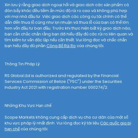
Xin lưu ý rằng giao dịch ngoại hối và giao dịch các sản phẩm có
đòn bẩy khác đều tiềm ẩn mức độ rủi ro cao và không phù hợp
với mọi nhà đầu tư. Việc giao dịch các công cụ tài chính có thể
dẫn đến thua lỗ cũng như lợi nhuận và thua lỗ của bạn có thể lớn
hơn vốn đầu tư ban đầu. Trước khi thực hiện bất kỳ giao dịch nào,
bạn cần chắc chắn rằng bạn đã hiểu đầy đủ các rủi ro liên quan và
tìm kiếm tư vấn độc lập nếu cần thiết. Vui lòng đọc và chắc chắn
bạn hiểu đầy đủ phần
Công Bố Rủi Ro
của chúng tôi.
Thông Tin Pháp Lý
RS Global Ltd is authorized and regulated by the Financial
Services Commission of Belize ("FSC") under the Securities
Industry Act 2021 with registration number 000274/2.
Những Khu Vực Hạn chế
Scope Markets không cung cấp dịch vụ cho cư dân của một số
khu vực pháp lý nhất định. Vui lòng đọc kỹ tài liệu
Các quốc gia bị
hạn chế
của chúng tôi.