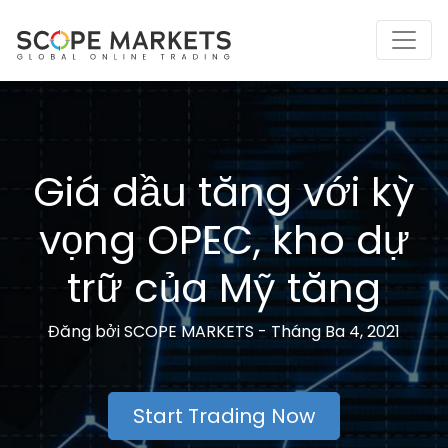
Skip
to
content
Giá dầu tăng với kỳ
vọng OPEC, kho dự
trữ của Mỹ tăng
Đăng bởi
SCOPE MARKETS -
Tháng Ba 4, 2021
Start Trading Now