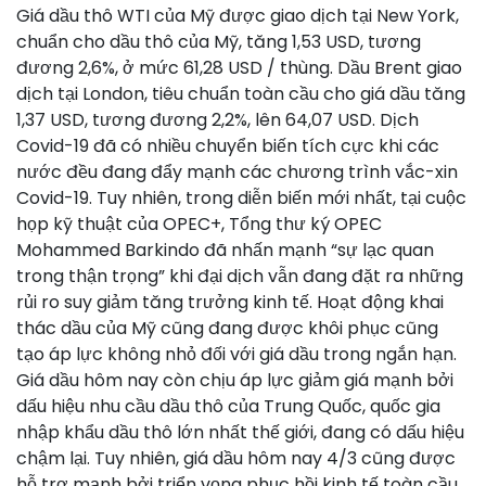
Giá dầu thô WTI của Mỹ được giao dịch tại New York,
chuẩn cho dầu thô của Mỹ, tăng 1,53 USD, tương
đương 2,6%, ở mức 61,28 USD / thùng. Dầu Brent giao
dịch tại London, tiêu chuẩn toàn cầu cho giá dầu tăng
1,37 USD, tương đương 2,2%, lên 64,07 USD. Dịch
Covid-19 đã có nhiều chuyển biến tích cực khi các
nước đều đang đẩy mạnh các chương trình vắc-xin
Covid-19. Tuy nhiên, trong diễn biến mới nhất, tại cuộc
họp kỹ thuật của OPEC+, Tổng thư ký OPEC
Mohammed Barkindo đã nhấn mạnh “sự lạc quan
trong thận trọng” khi đại dịch vẫn đang đặt ra những
rủi ro suy giảm tăng trưởng kinh tế. Hoạt động khai
thác dầu của Mỹ cũng đang được khôi phục cũng
tạo áp lực không nhỏ đối với giá dầu trong ngắn hạn.
Giá dầu hôm nay còn chịu áp lực giảm giá mạnh bởi
dấu hiệu nhu cầu dầu thô của Trung Quốc, quốc gia
nhập khẩu dầu thô lớn nhất thế giới, đang có dấu hiệu
chậm lại. Tuy nhiên, giá dầu hôm nay 4/3 cũng được
hỗ trợ mạnh bởi triển vọng phục hồi kinh tế toàn cầu