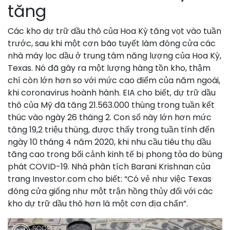
tăng
Các kho dự trữ dầu thô của Hoa Kỳ tăng vọt vào tuần
trước, sau khi một cơn bão tuyết làm đóng cửa các
nhà máy lọc dầu ở trung tâm năng lượng của Hoa Kỳ,
Texas. Nó đã gây ra một lượng hàng tồn kho, thậm
chí còn lớn hơn so với mức cao điểm của năm ngoái,
khi coronavirus hoành hành. EIA cho biết, dự trữ dầu
thô của Mỹ đã tăng 21.563.000 thùng trong tuần kết
thúc vào ngày 26 tháng 2. Con số này lớn hơn mức
tăng 19,2 triệu thùng, được thấy trong tuần tính đến
ngày 10 tháng 4 năm 2020, khi nhu cầu tiêu thụ dầu
tăng cao trong bối cảnh kinh tế bị phong tỏa do bùng
phát COVID-19. Nhà phân tích Barani Krishnan của
trang Investor.com cho biết: “Có vẻ như việc Texas
đóng cửa giống như một trận hồng thủy đối với các
kho dự trữ dầu thô hơn là một cơn địa chấn”.