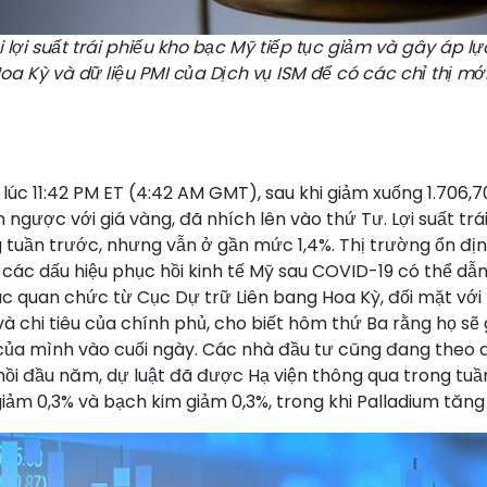
 lợi suất trái phiếu kho bạc Mỹ tiếp tục giảm và gây áp l
 Kỳ và dữ liệu PMI của Dịch vụ ISM để có các chỉ thị mới
 lúc 11:42 PM ET (4:42 AM GMT), sau khi giảm xuống 1.706
 ngược với giá vàng, đã nhích lên vào thứ Tư. Lợi suất trá
uần trước, nhưng vẫn ở gần mức 1,4%. Thị trường ổn định
c dấu hiệu phục hồi kinh tế Mỹ sau COVID-19 có thể dẫn đ
ác quan chức từ Cục Dự trữ Liên bang Hoa Kỳ, đối mặt v
và chi tiêu của chính phủ, cho biết hôm thứ Ba rằng họ sẽ 
a mình vào cuối ngày. Các nhà đầu tư cũng đang theo dõi t
hồi đầu năm, dự luật đã được Hạ viện thông qua trong tu
 giảm 0,3% và bạch kim giảm 0,3%, trong khi Palladium tăng