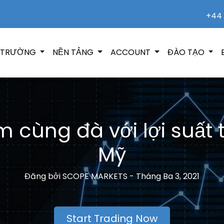
+44 
Ị TRƯỜNG
NỀN TẢNG
ACCOUNT
ĐÀO TẠO
m cùng đà với lợi suất 
Mỹ
Đăng bởi
SCOPE MARKETS -
Tháng Ba 3, 2021
Start Trading Now