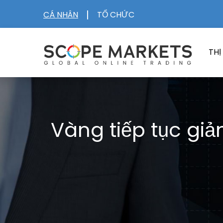
Skip
|
CÁ NHÂN
TỔ CHỨC
to
content
TH
Vàng tiếp tục giả