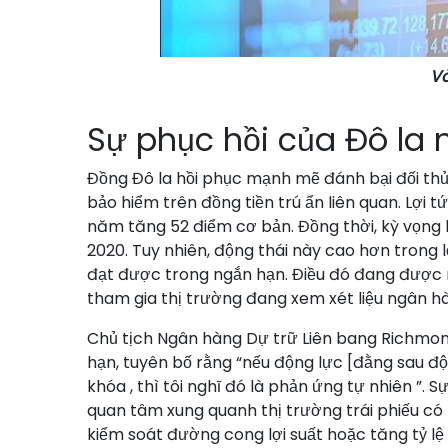
Và
Sự phục hồi của Đô la
Đồng Đô la hồi phục mạnh mẽ đánh bại đối thủ 
bảo hiểm trên đồng tiền trú ẩn liên quan. Lợi t
năm tăng 52 điểm cơ bản. Đồng thời, kỳ vọng l
2020. Tuy nhiên, động thái này cao hơn trong 
đạt được trong ngắn hạn. Điều đó đang được n
tham gia thị trường đang xem xét liệu ngân h
Chủ tịch Ngân hàng Dự trữ Liên bang Richmon
hạn, tuyên bố rằng “nếu động lực [đằng sau động
khóa , thì tôi nghĩ đó là phản ứng tự nhiên ”.
quan tâm xung quanh thị trường trái phiếu có 
kiểm soát đường cong lợi suất hoặc tăng tỷ l