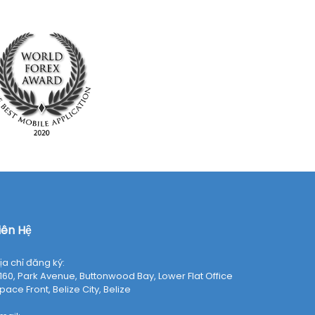
iên Hệ
ịa chỉ đăng ký:
160, Park Avenue, Buttonwood Bay, Lower Flat Office
pace Front, Belize City, Belize