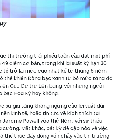
 Mỹ
ác thị trường trái phiếu toàn cầu đặt một phí
 49 điểm cơ bản, trong khi lãi suất kỳ hạn 30
c tế trở lại mức cao nhất kể từ tháng 6 năm
g có thể khiến Đồng bạc xanh từ bỏ mức tăng đã
viên Cục Dự trữ Liên bang, với những người
ho bạc Hoa Kỳ hay không.
 sự gia tăng không ngừng của lợi suất dài
nền kinh tế, hoặc tin tức về kích thích tài
ịch Jerome Powell vào thứ Năm, với sự thiếu
ng cường. Mặt khác, bất kỳ đề cập nào về việc
có thể thúc đẩy dòng vốn chảy vào thị trường