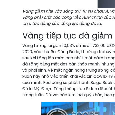
Vàng giảm nhẹ vào sáng thứ Tư tại châu Á, với
vàng phải chờ các công việc ADP chính của Hoa
chịu tác động của động lực đồng đô la.
Vàng tiếp tục đà giảm
Vàng tương lai giảm 0,03% ở mức 1.733,05 USD
2020, vào thứ Ba. Đồng Đô la, thường di chuyển
sau khi tăng lên mức cao nhất một năm trong t
đà tăng bằng một đợt bán tháo mạnh, nhưng cá
và phái sinh. Về mặt ngân hàng trung ương, c
xuân này nhờ việc triển khai vắc xin COVID-19 
của mình. Fed cũng sẽ phát hành Beige Book củ
Đô la Mỹ. Được Tổng thống Joe Biden đề xuất 
trong tuần. Đối với các kim loại quý khác, bạc