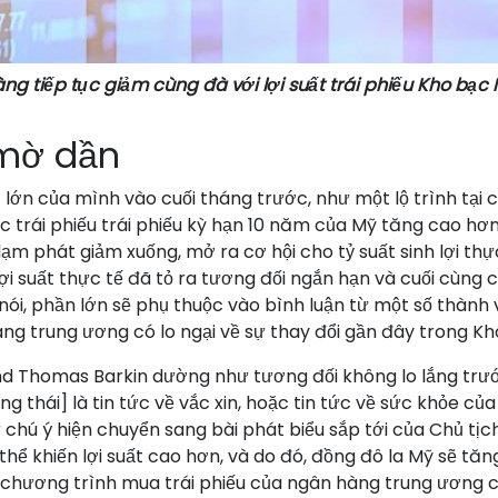
ng tiếp tục giảm cùng đà với lợi suất trái phiếu Kho bạc
 mờ dần
lớn của mình vào cuối tháng trước, như một lộ trình tại c
ức trái phiếu trái phiếu kỳ hạn 10 năm của Mỹ tăng cao hơn
ạm phát giảm xuống, mở ra cơ hội cho tỷ suất sinh lợi thự
lợi suất thực tế đã tỏ ra tương đối ngắn hạn và cuối cùn
ói, phần lớn sẽ phụ thuộc vào bình luận từ một số thành 
àng trung ương có lo ngại về sự thay đổi gần đây trong K
d Thomas Barkin dường như tương đối không lo lắng trước
 thái] là tin tức về vắc xin, hoặc tin tức về sức khỏe của 
 Sự chú ý hiện chuyển sang bài phát biểu sắp tới của Chủ t
thể khiến lợi suất cao hơn, và do đó, đồng đô la Mỹ sẽ tă
ệ chương trình mua trái phiếu của ngân hàng trung ương 