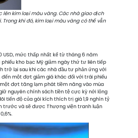
ực lên kim loại màu vàng. Các nhà giao dịch
. Trong khi đó, kim loại màu vàng có thể vẫn
,70 USD, mức thấp nhất kể từ tháng 6 năm
i phiếu kho bạc Mỹ giảm ngày thứ tư liên tiếp
 trở lại sau khi các nhà đầu tư phản ứng với
ến một đợt giảm giá khác đối với trái phiếu
ới một đợt tăng lạm phát tiềm năng vào mùa
giữ nguyên chính sách tiền tệ cực kỳ nới lỏng
iến độ của gói kích thích trị giá 1,9 nghìn tỷ
ần trước và sẽ được Thượng viện tranh luận
 0,6%.