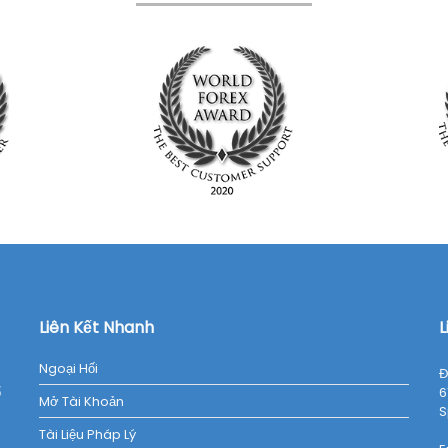
Liên Kết Nhanh
L
Ngoại Hối
Đ
ổ
6
Mở Tài Khoản
S
Tài Liệu Pháp Lý