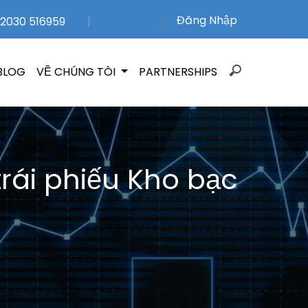
Đăng Nhập
2030 516959
|
|
Search
BLOG
VỀ CHÚNG TÔI
PARTNERSHIPS
for:
trái phiếu Kho bạc